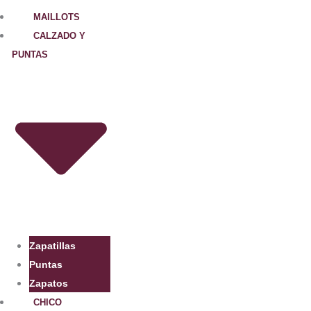
Ir
MAILLOTS
al
CALZADO Y
contenido
PUNTAS
Zapatillas
Puntas
Zapatos
CHICO