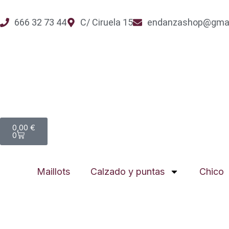
Ir
al
666 32 73 44
C/ Ciruela 15
endanzashop@gmai
contenido
Carrito
0,00
€
0
Maillots
Calzado y puntas
Chico