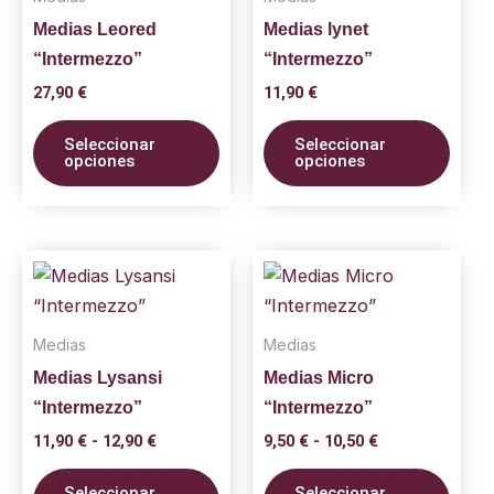
múltiples
múlti
Medias Leored
Medias lynet
variantes.
varia
“Intermezzo”
“Intermezzo”
Las
Las
opciones
opci
27,90
€
11,90
€
se
se
Seleccionar
Seleccionar
pueden
pued
opciones
opciones
elegir
elegi
en
en
la
la
Rango
Rango
Este
Este
página
pági
de
de
producto
prod
precios:
precios:
de
de
desde
tiene
desde
tiene
producto
prod
11,90 €
9,50 €
Medias
Medias
múltiples
múlti
hasta
hasta
Medias Lysansi
Medias Micro
variantes.
varia
12,90 €
10,50 €
“Intermezzo”
“Intermezzo”
Las
Las
opciones
opci
11,90
€
-
12,90
€
9,50
€
-
10,50
€
se
se
Seleccionar
Seleccionar