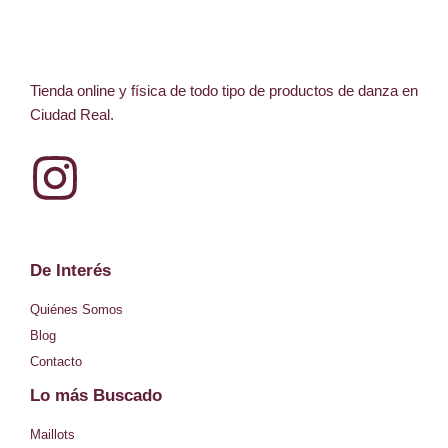
de
producto
Tienda online y física de todo tipo de productos de danza en
Ciudad Real.
I
n
s
De Interés
t
Quiénes Somos
Blog
a
Contacto
Lo más Buscado
g
Maillots