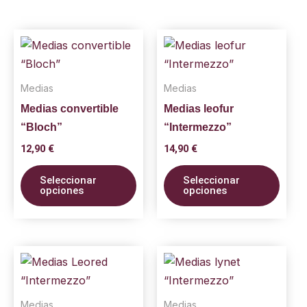
Este
Este
producto
prod
tiene
tiene
Medias
Medias
múltiples
múlti
Medias convertible
Medias leofur
variantes.
varia
“Bloch”
“Intermezzo”
Las
Las
opciones
opci
12,90
€
14,90
€
se
se
Seleccionar
Seleccionar
pueden
pued
opciones
opciones
elegir
elegi
en
en
la
la
Este
Este
página
pági
producto
prod
de
de
tiene
tiene
producto
prod
Medias
Medias