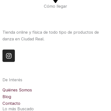
Cómo llegar
Tienda online y física de todo tipo de productos de
danza en Ciudad Real.
I
n
s
t
a
De Interés
g
r
Quiénes Somos
a
Blog
m
Contacto
Lo más Buscado