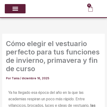
Ir
0
Carrit
al
contenido
CALZADO Y PUNTAS
GIMNASIA RÍTMICA
Cómo elegir el vestuario
perfecto para tus funciones
de invierno, primavera y fin
de curso
Por
Tania
/
diciembre 16, 2025
Ya ha llegado esa época del año en la que las
academias respiran un poco más rápido. Entre
villancicos, brocados, luces e ideas de vestuario,
las