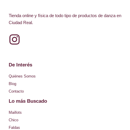
Tienda online y física de todo tipo de productos de danza en
Ciudad Real.
I
n
s
De Interés
t
Quiénes Somos
a
Blog
Contacto
g
Lo más Buscado
r
Maillots
a
Chico
Faldas