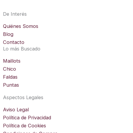
t
a
De Interés
g
r
Quiénes Somos
a
Blog
m
Contacto
Lo más Buscado
Maillots
Chico
Faldas
Puntas
Aspectos Legales
Aviso Legal
Política de Privacidad
Política de Cookies