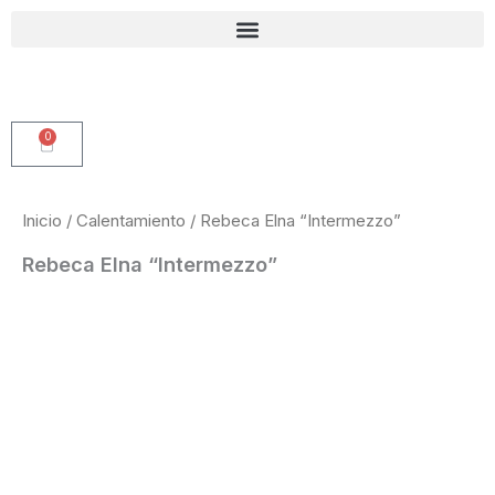
Ir
al
contenido
0
Carrito
Inicio
/
Calentamiento
/ Rebeca Elna “Intermezzo”
Rebeca Elna “Intermezzo”