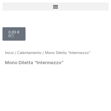
Ir
al
contenido
Carrito
0,00
€
0
Inicio
/
Calentamiento
/ Mono Diletta “Intermezzo”
Mono Diletta “Intermezzo”