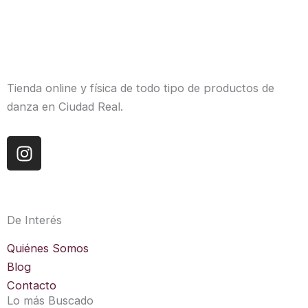
Tienda online y física de todo tipo de productos de
danza en Ciudad Real.
I
n
s
t
a
De Interés
g
r
Quiénes Somos
a
Blog
m
Contacto
Lo más Buscado