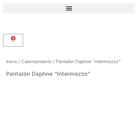
Ir
al
contenido
0
Carrito
Inicio
/
Calentamiento
/ Pantalón Daphne “intermezzo”
Pantalón Daphne “intermezzo”