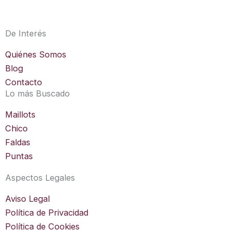
s
t
a
De Interés
g
r
Quiénes Somos
a
Blog
m
Contacto
Lo más Buscado
Maillots
Chico
Faldas
Puntas
Aspectos Legales
Aviso Legal
Política de Privacidad
Política de Cookies