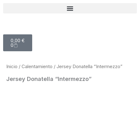
Ir
al
contenido
Carrito
0,00
€
0
Inicio
/
Calentamiento
/ Jersey Donatella “Intermezzo”
Jersey Donatella “Intermezzo”