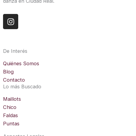
danza en Ciudad Real.
I
n
s
t
a
De Interés
g
r
Quiénes Somos
a
Blog
m
Contacto
Lo más Buscado
Maillots
Chico
Faldas
Puntas