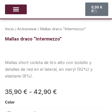
Ir
Carrito
0,00
€
al
0
contenido
CALZADO Y PUNTAS
GIMNASIA RÍTMICA
Inicio
/
Activewear
/ Mallas draco “Intermezzo”
Mallas draco “Intermezzo”
Mallas short ciclista de tiro alto con bolsillo y
detalles de red en el lateral, en meryl (92%) y
elastane (8%).
Rango
35,90
€
-
42,90
€
de
Mallas
Color
draco
precios:
“Intermezzo”