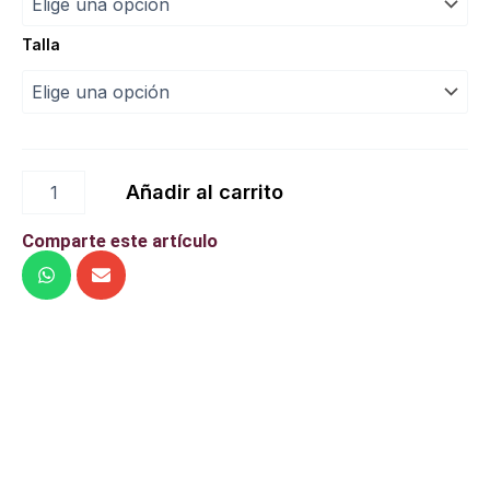
cantidad
desde
Talla
35,90 €
hasta
42,90 €
Añadir al carrito
Comparte este artículo