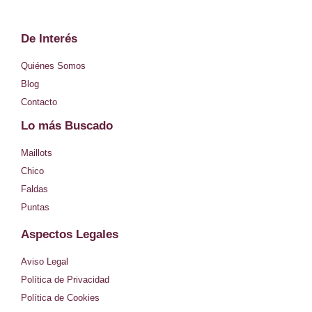
n
s
De Interés
t
Quiénes Somos
a
Blog
Contacto
g
Lo más Buscado
r
Maillots
a
Chico
m
Faldas
Puntas
Aspectos Legales
Aviso Legal
Política de Privacidad
Política de Cookies