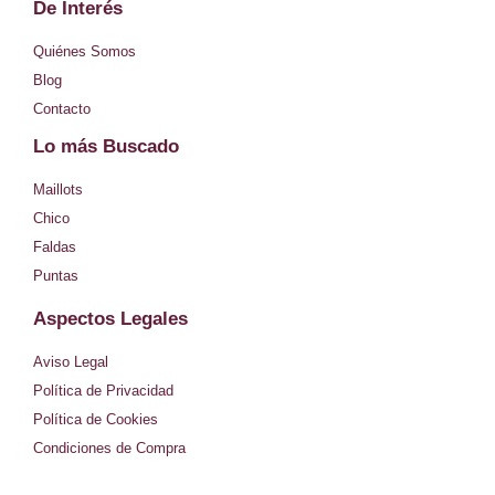
De Interés
t
Quiénes Somos
a
Blog
Contacto
g
Lo más Buscado
r
Maillots
a
Chico
m
Faldas
Puntas
Aspectos Legales
Aviso Legal
Política de Privacidad
Política de Cookies
Condiciones de Compra