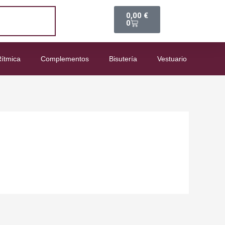
Carrito
0,00
€
0
ítmica
Complementos
Bisutería
Vestuario