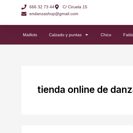
Ir
666 32 73 44
C/ Ciruela 15
al
endanzashop@gmail.com
contenido
Maillots
Calzado y puntas
Chico
Fald
tienda online de dan