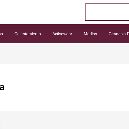
as
Calentamiento
Activewear
Medias
Gimnasia R
za