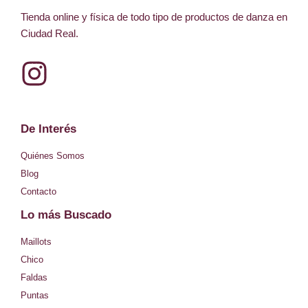
Tienda online y física de todo tipo de productos de danza en
Ciudad Real.
I
n
s
De Interés
t
Quiénes Somos
a
Blog
Contacto
g
Lo más Buscado
r
Maillots
a
Chico
Faldas
m
Puntas