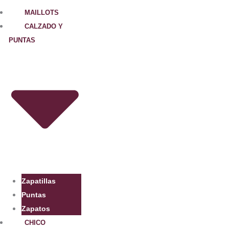
Ir
MAILLOTS
al
CALZADO Y
contenido
PUNTAS
Zapatillas
Puntas
Zapatos
CHICO