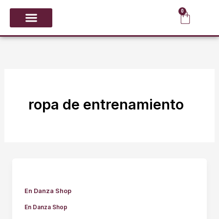
Ir
0
Carrit
al
contenido
CALZADO Y PUNTAS
GIMNASIA RÍTMICA
ropa de entrenamiento
En Danza Shop
En Danza Shop