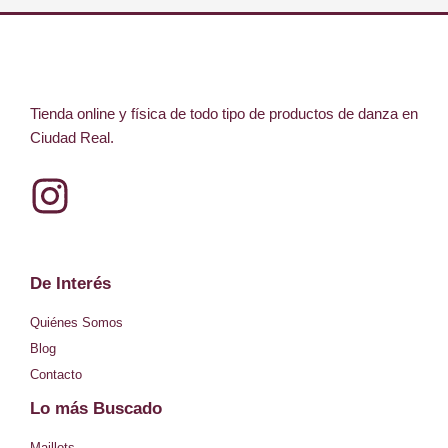
Tienda online y física de todo tipo de productos de danza en
Ciudad Real.
I
n
s
De Interés
t
Quiénes Somos
a
Blog
Contacto
g
Lo más Buscado
r
Maillots