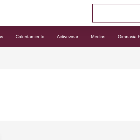
as
Calentamiento
Activewear
Medias
Gimnasia R