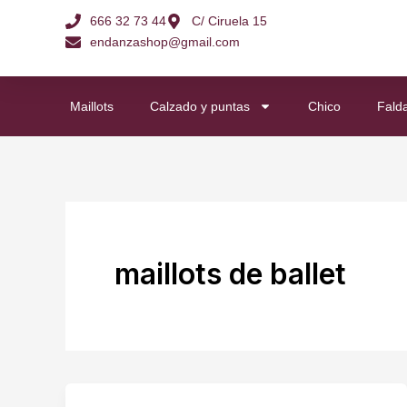
Ir
666 32 73 44
C/ Ciruela 15
al
endanzashop@gmail.com
contenido
Maillots
Calzado y puntas
Chico
Fald
maillots de ballet