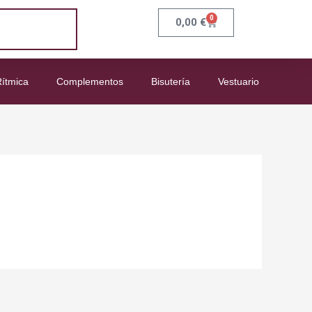
0
Carrito
0,00
€
ítmica
Complementos
Bisutería
Vestuario