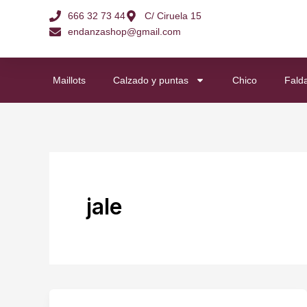
Ir
666 32 73 44
C/ Ciruela 15
al
endanzashop@gmail.com
contenido
Maillots
Calzado y puntas
Chico
Fald
jale