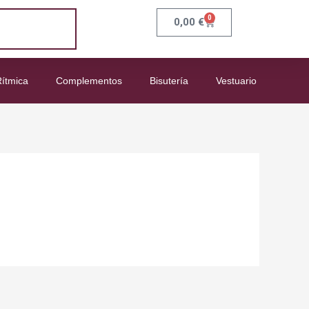
0
Carrito
0,00
€
ítmica
Complementos
Bisutería
Vestuario