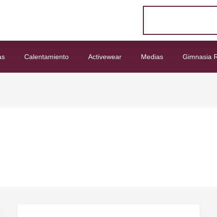
as
Calentamiento
Activewear
Medias
Gimnasia R