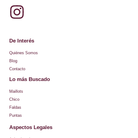
I
n
s
De Interés
t
Quiénes Somos
Blog
a
Contacto
Lo más Buscado
g
Maillots
r
Chico
Faldas
a
Puntas
Aspectos Legales
m