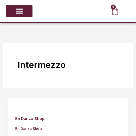
Ir
0
Carrit
al
contenido
CALZADO Y PUNTAS
GIMNASIA RÍTMICA
Intermezzo
En Danza Shop
En Danza Shop