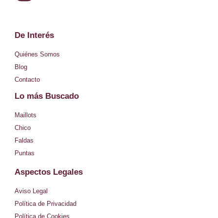
n
s
De Interés
t
Quiénes Somos
a
Blog
Contacto
g
Lo más Buscado
r
Maillots
a
Chico
m
Faldas
Puntas
Aspectos Legales
Aviso Legal
Política de Privacidad
Política de Cookies