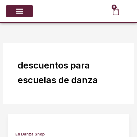
Ir
0
Carrit
al
contenido
CALZADO Y PUNTAS
GIMNASIA RÍTMICA
descuentos para
escuelas de danza
En Danza Shop