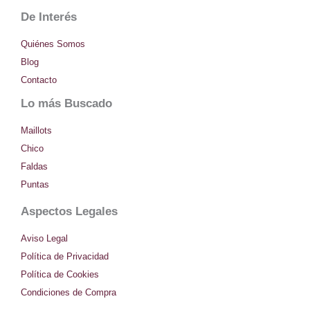
s
De Interés
t
Quiénes Somos
a
Blog
Contacto
g
Lo más Buscado
r
Maillots
a
Chico
m
Faldas
Puntas
Aspectos Legales
Aviso Legal
Política de Privacidad
Política de Cookies
Condiciones de Compra