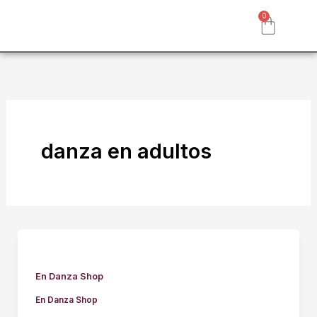
Ir
0
Carrit
al
contenido
CALZADO Y PUNTAS
GIMNASIA RÍTMICA
danza en adultos
En Danza Shop
En Danza Shop