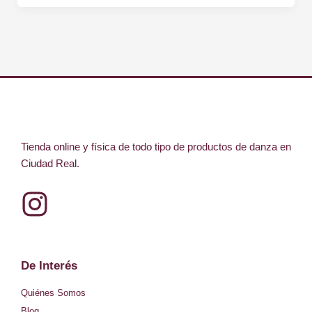
Tienda online y física de todo tipo de productos de danza en
Ciudad Real.
I
n
s
De Interés
t
Quiénes Somos
Blog