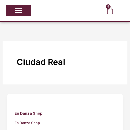
Ir
0
Carrit
al
contenido
CALZADO Y PUNTAS
GIMNASIA RÍTMICA
Ciudad Real
En Danza Shop
En Danza Shop