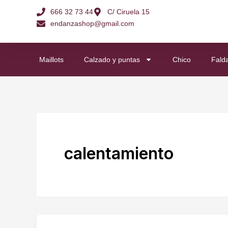
Ir
666 32 73 44
C/ Ciruela 15
al
endanzashop@gmail.com
contenido
Maillots
Calzado y puntas
Chico
Fald
calentamiento