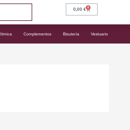
0
Carrito
0,00
€
ítmica
Complementos
Bisutería
Vestuario