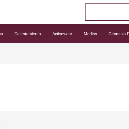
as
Calentamiento
Activewear
Medias
Gimnasia R