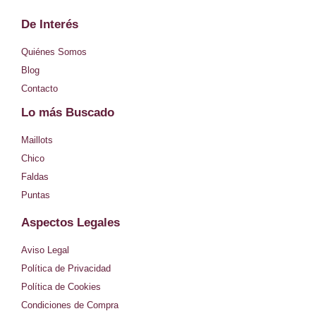
s
De Interés
t
Quiénes Somos
Blog
a
Contacto
Lo más Buscado
g
Maillots
r
Chico
Faldas
a
Puntas
Aspectos Legales
m
Aviso Legal
Política de Privacidad
Política de Cookies
Condiciones de Compra