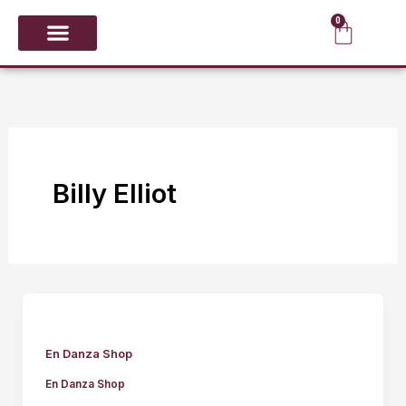
Ir
0
Carrit
al
contenido
CALZADO Y PUNTAS
GIMNASIA RÍTMICA
Billy Elliot
En Danza Shop
En Danza Shop