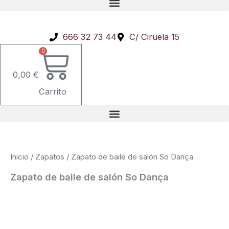
666 32 73 44
C/ Ciruela 15
0
0,00
€
Carrito
Zapato
Inicio
/
Zapatos
/ Zapato de baile de salón So Dança
de
baile
Zapato de baile de salón So Dança
de
salón
So
Dança
cantidad