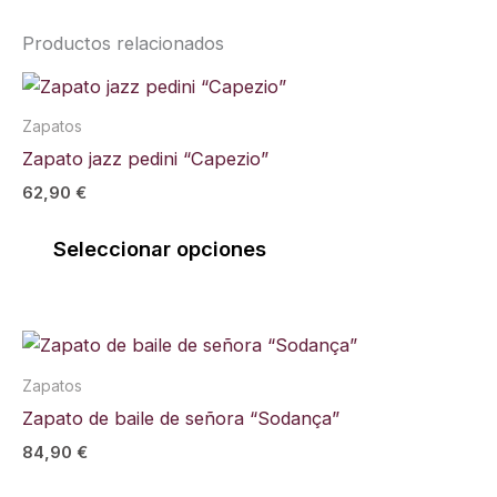
Productos relacionados
Este
producto
Zapatos
tiene
Zapato jazz pedini “Capezio”
múltiples
62,90
€
variantes.
Las
Seleccionar opciones
opciones
se
pueden
Este
elegir
producto
en
Zapatos
tiene
la
Zapato de baile de señora “Sodança”
múltiples
página
84,90
€
variantes.
de
Las