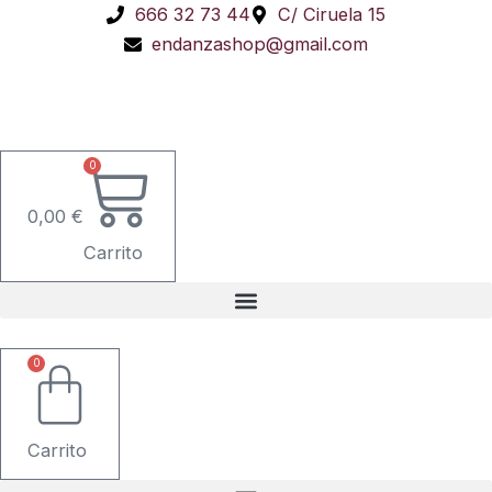
Ir
666 32 73 44
C/ Ciruela 15
al
endanzashop@gmail.com
contenido
0
0,00
€
Carrito
0
Carrito