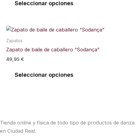
producto
Seleccionar opciones
opciones
se
pueden
Este
elegir
producto
en
Zapatos
tiene
la
Zapato de baile de caballero “Sodança”
múltiples
página
49,95
€
variantes.
de
Las
producto
Seleccionar opciones
opciones
se
pueden
elegir
en
la
Tienda online y física de todo tipo de productos de danza
página
en Ciudad Real.
de