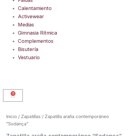
Calentamiento
Activewear
Medias
Gimnasia Rítmica
Complementos
Bisutería
Vestuario
0
Carrito
Inicio
/
Zapatillas
/ Zapatilla araña contemporáneo
“Sodança”
Zapatilla araña contemporáneo “Sodança”