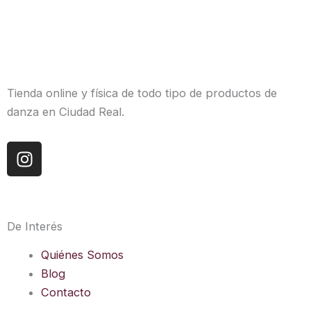
Tienda online y física de todo tipo de productos de
danza en Ciudad Real.
I
n
s
t
a
De Interés
g
r
Quiénes Somos
a
Blog
m
Contacto