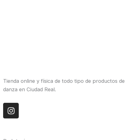
Tienda online y física de todo tipo de productos de
danza en Ciudad Real.
I
n
s
t
a