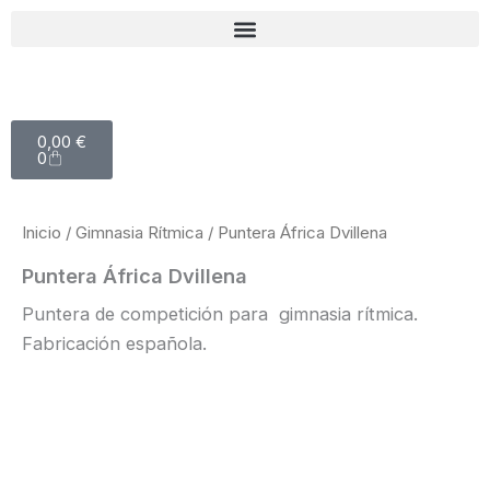
Ir
al
contenido
Carrito
0,00
€
0
Inicio
/
Gimnasia Rítmica
/ Puntera África Dvillena
Puntera África Dvillena
Puntera de competición para gimnasia rítmica.
Fabricación española.