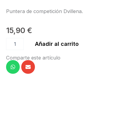
Puntera de competición Dvillena.
15,90
€
Puntera
Añadir al carrito
África
Dvillena
Comparte este artículo
cantidad