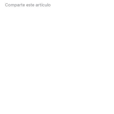
Charms
Comparte este artículo
cantidad