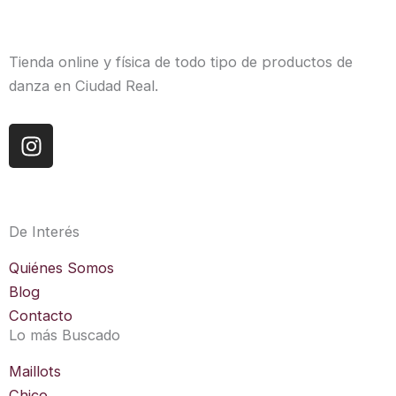
Tienda online y física de todo tipo de productos de
danza en Ciudad Real.
I
n
s
t
a
De Interés
g
r
Quiénes Somos
a
Blog
m
Contacto
Lo más Buscado
Maillots
Chico