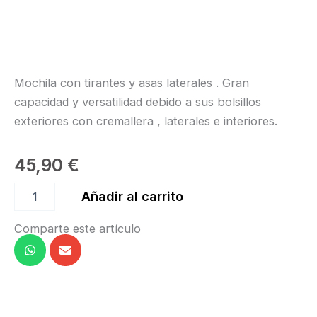
Mochila con tirantes y asas laterales . Gran
capacidad y versatilidad debido a sus bolsillos
exteriores con cremallera , laterales e interiores.
45,90
€
Mochila
Añadir al carrito
Keola"Dansez
Vous"
Comparte este artículo
cantidad