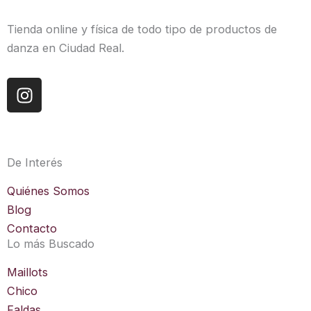
Tienda online y física de todo tipo de productos de
danza en Ciudad Real.
I
n
s
t
a
De Interés
g
r
Quiénes Somos
a
Blog
m
Contacto
Lo más Buscado
Maillots
Chico
Faldas