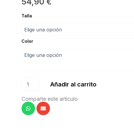
54,90
€
Maillot
Talla
tutú
“Intermezzo”
cantidad
Color
Añadir al carrito
Comparte este artículo