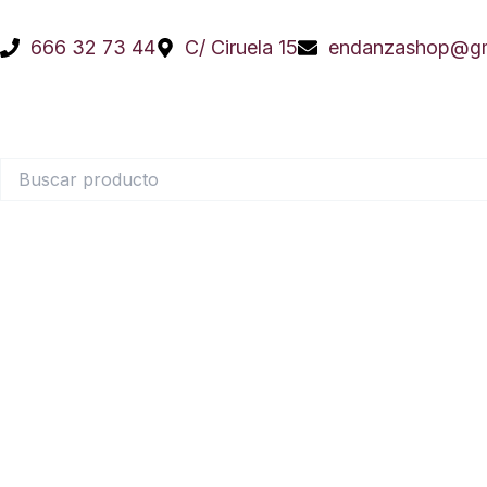
Ir
al
666 32 73 44
C/ Ciruela 15
endanzashop@gm
contenido
Buscar