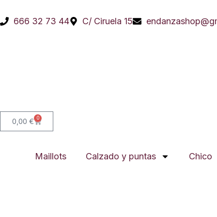
Ir
al
666 32 73 44
C/ Ciruela 15
endanzashop@gm
contenido
0
Carrito
0,00
€
Maillots
Calzado y puntas
Chico