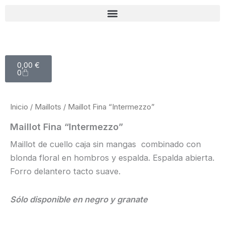
Ir
al
contenido
Carrito
0,00
€
0
Inicio
/
Maillots
/ Maillot Fina “Intermezzo”
Maillot Fina “Intermezzo”
Maillot de cuello caja sin mangas combinado con
blonda floral en hombros y espalda. Espalda abierta.
Forro delantero tacto suave.
Sólo disponible en negro y granate