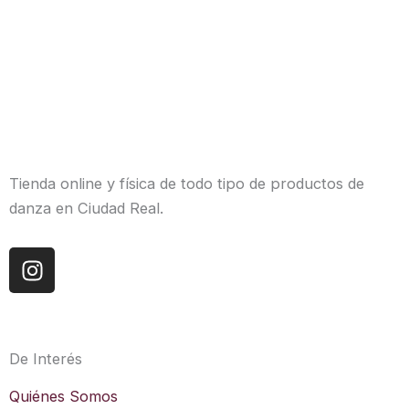
Tienda online y física de todo tipo de productos de
danza en Ciudad Real.
I
n
s
t
a
De Interés
g
r
Quiénes Somos