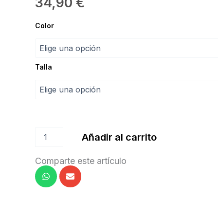
34,90
€
Maillot
Color
Feline
"Dansez-
vous"
cantidad
Talla
Añadir al carrito
Comparte este artículo