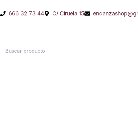
Ir
al
666 32 73 44
C/ Ciruela 15
endanzashop@gm
contenido
Buscar