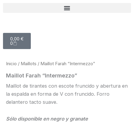
Ir
al
contenido
Carrito
0,00
€
0
Inicio
/
Maillots
/ Maillot Farah “Intermezzo”
Maillot Farah “Intermezzo”
Maillot de tirantes con escote fruncido y abertura en
la espalda en forma de V con fruncido. Forro
delantero tacto suave.
Sólo disponible en negro y granate