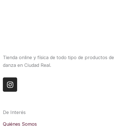
Tienda online y física de todo tipo de productos de
danza en Ciudad Real.
I
n
s
t
a
De Interés
g
r
Quiénes Somos