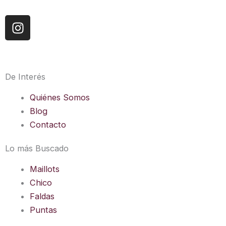
I
n
s
t
a
De Interés
g
r
Quiénes Somos
a
Blog
m
Contacto
Lo más Buscado
Maillots
Chico
Faldas
Puntas