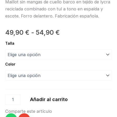
Maillot sin mangas de cuello barco en tejido de lycra
reciclada combinado con tul a tono en espalda y
escote. Forro delantero. Fabricación española.
Rango
49,90
€
-
54,90
€
de
Maillot
Talla
Demi
precios:
“Intermezzo”
cantidad
desde
Color
49,90 €
hasta
54,90 €
Añadir al carrito
Comparte este artículo