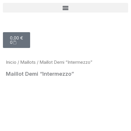
Ir
al
contenido
Carrito
0,00
€
0
Inicio
/
Maillots
/ Maillot Demi “Intermezzo”
Maillot Demi “Intermezzo”