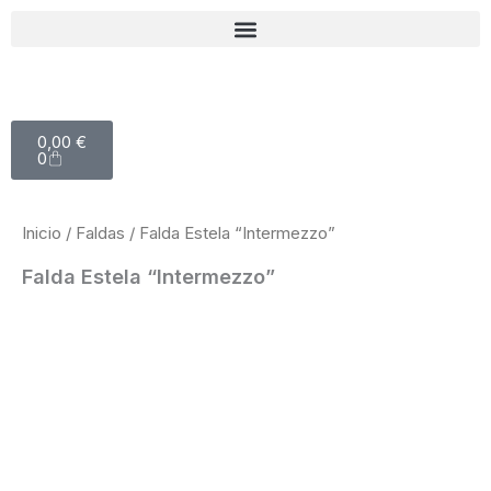
Ir
al
contenido
Carrito
0,00
€
0
Inicio
/
Faldas
/ Falda Estela “Intermezzo”
Falda Estela “Intermezzo”