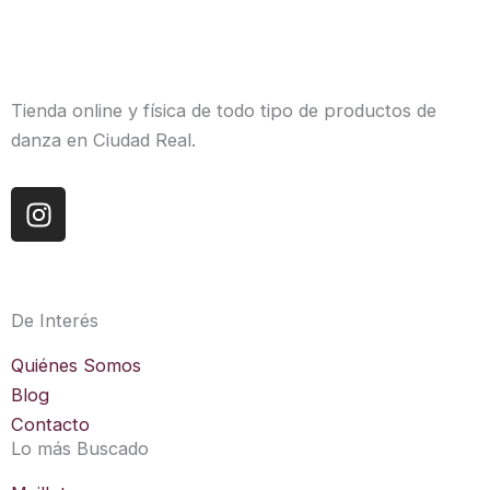
Tienda online y física de todo tipo de productos de
danza en Ciudad Real.
I
n
s
t
a
De Interés
g
r
Quiénes Somos
a
Blog
m
Contacto
Lo más Buscado