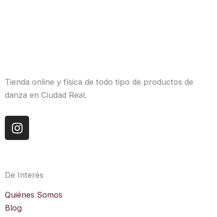
Tienda online y física de todo tipo de productos de
danza en Ciudad Real.
I
n
s
t
a
De Interés
g
r
Quiénes Somos
a
Blog