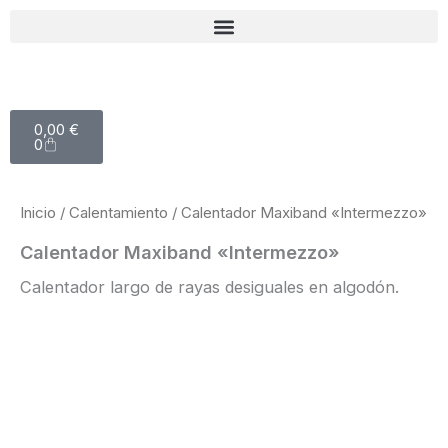
Ir
al
contenido
Carrito
0,00
€
0
Inicio
/
Calentamiento
/ Calentador Maxiband «Intermezzo»
Calentador Maxiband «Intermezzo»
Calentador largo de rayas desiguales en algodón.