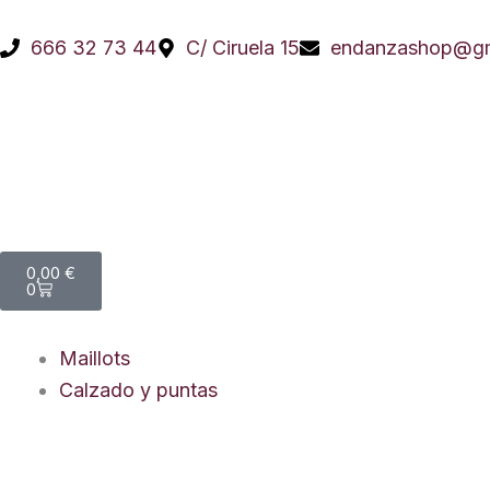
Ir
al
666 32 73 44
C/ Ciruela 15
endanzashop@gm
contenido
Carrito
0,00
€
0
Maillots
Calzado y puntas