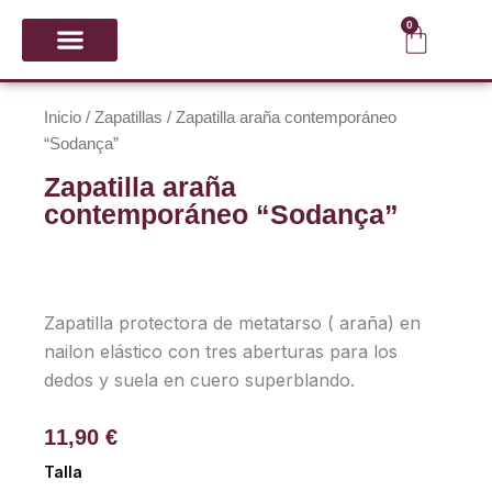
Ir
0
Carrit
al
contenido
CALZADO Y PUNTAS
GIMNASIA RÍTMICA
Inicio
/
Zapatillas
/ Zapatilla araña contemporáneo
“Sodança”
Zapatilla araña
contemporáneo “Sodança”
Zapatilla protectora de metatarso ( araña) en
nailon elástico con tres aberturas para los
dedos y suela en cuero superblando.
11,90
€
Zapatilla
Talla
araña