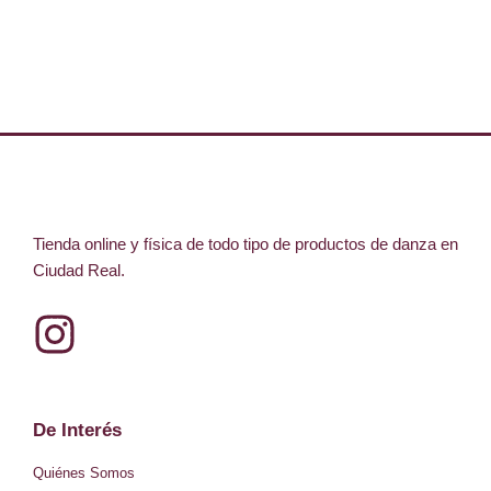
Tienda online y física de todo tipo de productos de danza en
Ciudad Real.
I
n
s
De Interés
t
Quiénes Somos