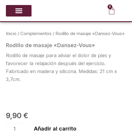
Ir
0
Carrit
al
contenido
CALZADO Y PUNTAS
GIMNASIA RÍTMICA
Inicio
/
Complementos
/ Rodillo de masaje «Dansez-Vous»
Rodillo de masaje «Dansez-Vous»
Rodillo de masaje para aliviar el dolor de pies y
favorecer la relajación después del ejercicio.
Fabricado en madera y silicona. Medidas: 21 cm x
3,7cm.
9,90
€
Rodillo
Añadir al carrito
de