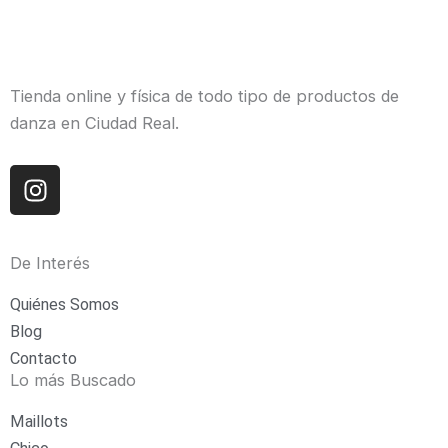
Tienda online y física de todo tipo de productos de
danza en Ciudad Real.
I
n
s
t
De Interés
a
g
Quiénes Somos
r
Blog
a
Contacto
m
Lo más Buscado
Maillots