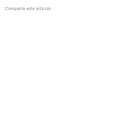
masaje
Comparte este artículo
"Dansez-
Vous"
cantidad