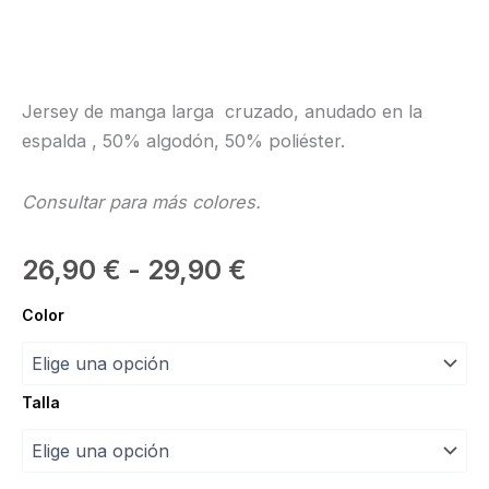
Jersey de manga larga cruzado, anudado en la
espalda , 50% algodón, 50% poliéster.
Consultar para más colores.
Rango
26,90
€
-
29,90
€
de
Rebeca
Color
Jecru
precios:
“Intermezzo”
cantidad
desde
Talla
26,90 €
hasta