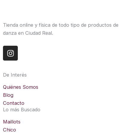
Tienda online y física de todo tipo de productos de
danza en Ciudad Real.
I
n
s
t
De Interés
a
g
Quiénes Somos
r
Blog
a
Contacto
m
Lo más Buscado
Maillots
Chico