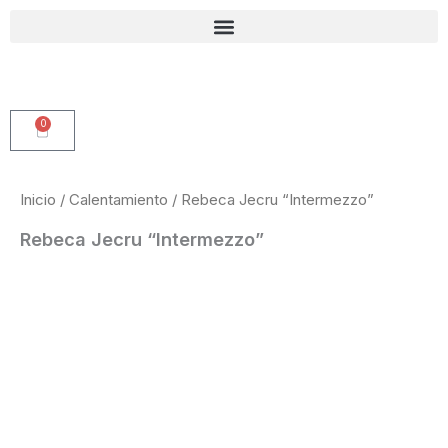
Ir
al
contenido
0
Carrito
Inicio
/
Calentamiento
/ Rebeca Jecru “Intermezzo”
Rebeca Jecru “Intermezzo”