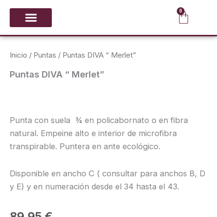
Ir
0
Carrit
al
contenido
CALZADO Y PUNTAS
GIMNASIA RÍTMICA
Inicio
/
Puntas
/ Puntas DIVA “ Merlet”
Puntas DIVA “ Merlet”
Punta con suela ¾ en policabornato o en fibra
natural. Empeine alto e interior de microfibra
transpirable. Puntera en ante ecológico.
Disponible en ancho C ( consultar para anchos B, D
y E) y en numeración desde el 34 hasta el 43.
89,95
€