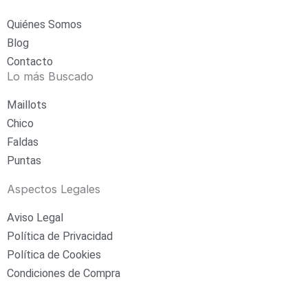
s
Quiénes Somos
t
Blog
Contacto
a
Lo más Buscado
g
Maillots
Chico
r
Faldas
Puntas
a
Aspectos Legales
m
Aviso Legal
Política de Privacidad
Política de Cookies
Condiciones de Compra