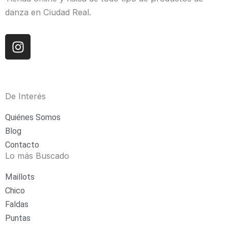
danza en Ciudad Real.
I
n
s
t
a
De Interés
g
r
Quiénes Somos
a
Blog
m
Contacto
Lo más Buscado
Maillots
Chico
Faldas
Puntas