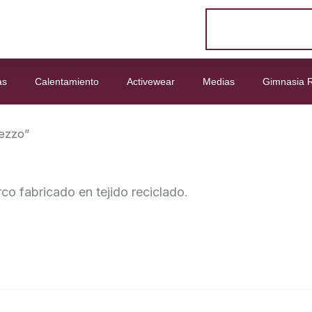
as
Calentamiento
Activewear
Medias
Gimnasia R
ezzo”
co fabricado en tejido reciclado.