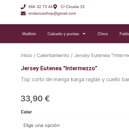
Ir
666 32 73 44
C/ Ciruela 15
al
endanzashop@gmail.com
contenido
Maillots
Calzado y puntas
Chico
Fald
Inicio
/
Calentamiento
/ Jersey Eutenea “Interm
Jersey Eutenea “Intermezzo”
Top corto de manga karga raglán y cuello bar
33,90
€
Jersey
Color
Eutenea
“Intermezzo”
cantidad