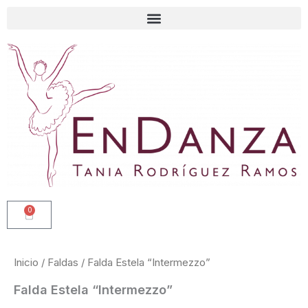
Ir
al
contenido
0
Carrito
Inicio
/
Faldas
/ Falda Estela “Intermezzo”
Falda Estela “Intermezzo”