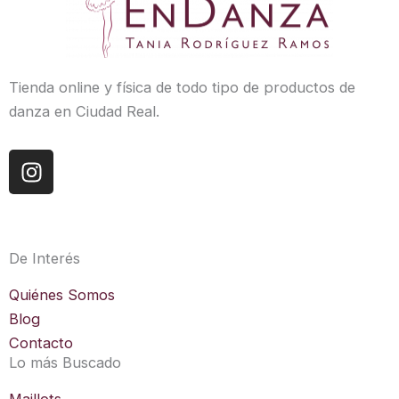
Tienda online y física de todo tipo de productos de
danza en Ciudad Real.
I
n
s
t
a
De Interés
g
r
Quiénes Somos
a
Blog
m
Contacto
Lo más Buscado